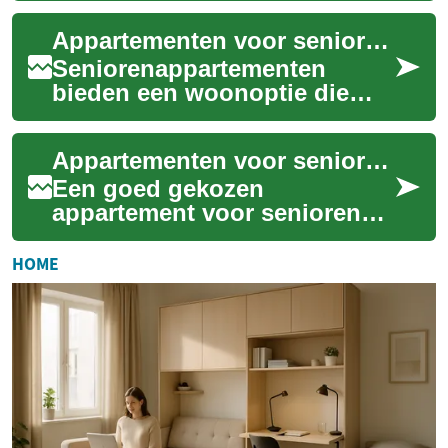
aangepaste voorzieningen,
Appartementen voor senioren: woonvormen en praktische overwegingen
vaak binnen ee...
Seniorenappartementen
bieden een woonoptie die
zelfstandigheid combineert
met aangepaste
Appartementen voor senioren: opties en woonoverwegingen
voorzieningen en sociale
mog...
Een goed gekozen
appartement voor senioren
kan veel bijdragen aan
comfort, zelfstandigheid en
HOME
veiligheid in het dagel...