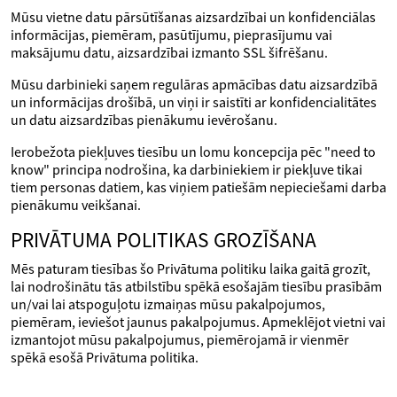
Mūsu vietne datu pārsūtīšanas aizsardzībai un konfidenciālas
informācijas, piemēram, pasūtījumu, pieprasījumu vai
maksājumu datu, aizsardzībai izmanto SSL šifrēšanu.
Mūsu darbinieki saņem regulāras apmācības datu aizsardzībā
un informācijas drošībā, un viņi ir saistīti ar konfidencialitātes
un datu aizsardzības pienākumu ievērošanu.
Ierobežota piekļuves tiesību un lomu koncepcija pēc "need to
know" principa nodrošina, ka darbiniekiem ir piekļuve tikai
tiem personas datiem, kas viņiem patiešām nepieciešami darba
pienākumu veikšanai.
PRIVĀTUMA POLITIKAS GROZĪŠANA
Mēs paturam tiesības šo Privātuma politiku laika gaitā grozīt,
lai nodrošinātu tās atbilstību spēkā esošajām tiesību prasībām
un/vai lai atspoguļotu izmaiņas mūsu pakalpojumos,
piemēram, ieviešot jaunus pakalpojumus. Apmeklējot vietni vai
izmantojot mūsu pakalpojumus, piemērojamā ir vienmēr
spēkā esošā Privātuma politika.