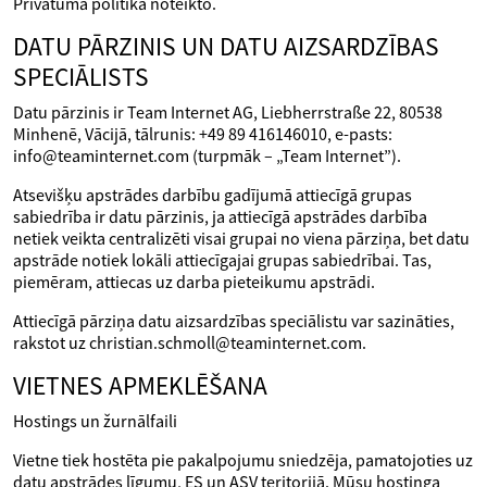
Privātuma politikā noteikto.
DATU PĀRZINIS UN DATU AIZSARDZĪBAS
SPECIĀLISTS
Datu pārzinis ir Team Internet AG, Liebherrstraße 22, 80538
Minhenē, Vācijā, tālrunis: +49 89 416146010, e-pasts:
info@teaminternet.com (turpmāk – „Team Internet”).
Atsevišķu apstrādes darbību gadījumā attiecīgā grupas
sabiedrība ir datu pārzinis, ja attiecīgā apstrādes darbība
netiek veikta centralizēti visai grupai no viena pārziņa, bet datu
apstrāde notiek lokāli attiecīgajai grupas sabiedrībai. Tas,
piemēram, attiecas uz darba pieteikumu apstrādi.
Attiecīgā pārziņa datu aizsardzības speciālistu var sazināties,
rakstot uz christian.schmoll@teaminternet.com.
VIETNES APMEKLĒŠANA
Hostings un žurnālfaili
Vietne tiek hostēta pie pakalpojumu sniedzēja, pamatojoties uz
datu apstrādes līgumu, ES un ASV teritorijā. Mūsu hostinga