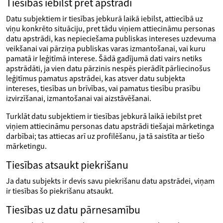
Tiesības iebilst pret apstrādi
Datu subjektiem ir tiesības jebkurā laikā iebilst, attiecībā uz
viņu konkrēto situāciju, pret tādu viņiem attiecināmu personas
datu apstrādi, kas nepieciešama publiskas intereses uzdevuma
veikšanai vai pārziņa publiskas varas izmantošanai, vai kuru
pamatā ir leģitīmā interese. Šādā gadījumā dati vairs netiks
apstrādāti, ja vien datu pārzinis nespēs pierādīt pārliecinošus
leģitīmus pamatus apstrādei, kas atsver datu subjekta
intereses, tiesības un brīvības, vai pamatus tiesību prasību
izvirzīšanai, izmantošanai vai aizstāvēšanai.
Turklāt datu subjektiem ir tiesības jebkurā laikā iebilst pret
viņiem attiecināmu personas datu apstrādi tiešajai mārketinga
darbībai; tas attiecas arī uz profilēšanu, ja tā saistīta ar tiešo
mārketingu.
Tiesības atsaukt piekrišanu
Ja datu subjekts ir devis savu piekrišanu datu apstrādei, viņam
ir tiesības šo piekrišanu atsaukt.
Tiesības uz datu pārnesamību