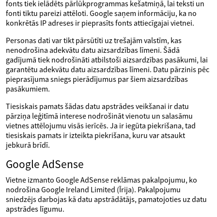
fonts tiek ielādēts pārlūkprogrammas kešatmiņā, lai teksti un
fonti tiktu pareizi attēloti. Google saņem informāciju, ka no
konkrētās IP adreses ir pieprasīts fonts attiecīgajai vietnei.
Personas dati var tikt pārsūtīti uz trešajām valstīm, kas
nenodrošina adekvātu datu aizsardzības līmeni. Šādā
gadījumā tiek nodrošināti atbilstoši aizsardzības pasākumi, lai
garantētu adekvātu datu aizsardzības līmeni. Datu pārzinis pēc
pieprasījuma sniegs pierādījumus par šiem aizsardzības
pasākumiem.
Tiesiskais pamats šādas datu apstrādes veikšanai ir datu
pārziņa leģitīmā interese nodrošināt vienotu un salasāmu
vietnes attēlojumu visās ierīcēs. Ja ir iegūta piekrišana, tad
tiesiskais pamats ir izteikta piekrišana, kuru var atsaukt
jebkurā brīdī.
Google AdSense
Vietne izmanto Google AdSense reklāmas pakalpojumu, ko
nodrošina Google Ireland Limited (Īrija). Pakalpojumu
sniedzējs darbojas kā datu apstrādātājs, pamatojoties uz datu
apstrādes līgumu.