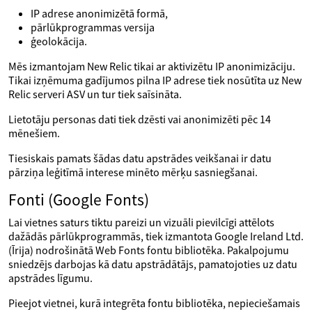
IP adrese anonimizētā formā,
pārlūkprogrammas versija
ģeolokācija.
Mēs izmantojam New Relic tikai ar aktivizētu IP anonimizāciju.
Tikai izņēmuma gadījumos pilna IP adrese tiek nosūtīta uz New
Relic serveri ASV un tur tiek saīsināta.
Lietotāju personas dati tiek dzēsti vai anonimizēti pēc 14
mēnešiem.
Tiesiskais pamats šādas datu apstrādes veikšanai ir datu
pārziņa leģitīmā interese minēto mērķu sasniegšanai.
Fonti (Google Fonts)
Lai vietnes saturs tiktu pareizi un vizuāli pievilcīgi attēlots
dažādās pārlūkprogrammās, tiek izmantota Google Ireland Ltd.
(Īrija) nodrošinātā Web Fonts fontu bibliotēka. Pakalpojumu
sniedzējs darbojas kā datu apstrādātājs, pamatojoties uz datu
apstrādes līgumu.
Pieejot vietnei, kurā integrēta fontu bibliotēka, nepieciešamais