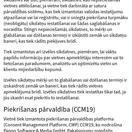
vietnes attēlošanai, ja vietne tiek darbināta ar satura
pārvaldības sistēmu, kas tiek izmantotas valodas iestatījumu
atpazīšanai vai lai reģistrētu, vai ir sniegta piekrišana turpmāku
(neobligātu) sīkdatņu iestatīšanai vai šādas saglabāšanas ir
noraidīta. Stingri nepieciešamās sīkdatnes, to mērķi un
glabāšanas vai dzēšanas termiņi ir izklāstīti zemāk un sīkdatņu
banerī, kas tiek rādīts piekļuves brīdī.
Tiek izmantotas arī izvēles sīkdatnes, piemēram, lai vāktu
papildu informāciju par vietnes apmeklētāju interesēm vai to
lietošanas paradumiem, analizētu un optimizētu vietni un
klientu mijiedarbību kopumā.
Izvēles sīkdatņu mērķi un to glabāšanas vai dzēšanas termiņi ir
izskaidroti zemāk un banerī, kas tiek rādīts vietnes
apmeklējuma brīdī. Izvēles sīkdatnes tiek iestatītas tikai tad, ja
jūs skaidri esat piekritis to iestatīšanai.
Piekrišanas pārvaldība (CCM19)
Vietnē tiek izmantota piekrišanas pārvaldības platforma
(Consent Management Platform, CMP) CCM19, ko nodrošina
Papoo Software & Media GmbH. Pakalpojumu sniedzējs