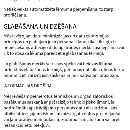
Netiek veikta automatizēta lēmumu pieņemšana, tostarp
profilēšana.
GLABĀŠANA UN DZĒŠANA
Mēs ievērojam datu minimizācijas un datu ekonomijas
principus un glabājam jūsu personas datus tikai tik ilgi, cik
nepieciešams attiecīgo datu apstrādes mērķu sasniegšanai vai
cik to nosaka likumā paredzētie glabāšanas termiņi.
Ja glabāšanas mērķis vairs nav spēkā vai beidzas likumā
noteiktais glabāšanas termiņš, personas dati tiks rutīnas kārtā
anonimizēti vai izdzēsti saskaņā ar normatīvajām prasībām.
INFORMĀCIJAS DROŠĪBA
Mēs ieviešam piemērotus tehniskos un organizatoriskos
pasākumus saskaņā ar pašreizējo tehnoloģisko līmeni, lai
nodrošinātu apstrādājamo personas datu aizsardzību, kas
atbilst attiecīgajam riskam, un aizsargātu datus pret nejaušu
vai ļaunprātīgu manipulāciju, zudumu, iznīcināšanu vai pret
nesankcionētu piekļuvi.