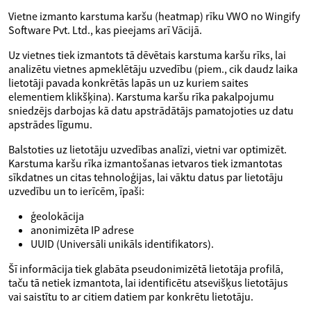
Vietne izmanto karstuma karšu (heatmap) rīku VWO no Wingify
Software Pvt. Ltd., kas pieejams arī Vācijā.
Uz vietnes tiek izmantots tā dēvētais karstuma karšu rīks, lai
analizētu vietnes apmeklētāju uzvedību (piem., cik daudz laika
lietotāji pavada konkrētās lapās un uz kuriem saites
elementiem klikšķina). Karstuma karšu rīka pakalpojumu
sniedzējs darbojas kā datu apstrādātājs pamatojoties uz datu
apstrādes līgumu.
Balstoties uz lietotāju uzvedības analīzi, vietni var optimizēt.
Karstuma karšu rīka izmantošanas ietvaros tiek izmantotas
sīkdatnes un citas tehnoloģijas, lai vāktu datus par lietotāju
uzvedību un to ierīcēm, īpaši:
ģeolokācija
anonimizēta IP adrese
UUID (Universāli unikāls identifikators).
Šī informācija tiek glabāta pseudonimizētā lietotāja profilā,
taču tā netiek izmantota, lai identificētu atsevišķus lietotājus
vai saistītu to ar citiem datiem par konkrētu lietotāju.