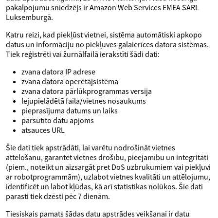
pakalpojumu sniedzējs ir Amazon Web Services EMEA SARL
Luksemburgā.
Katru reizi, kad piekļūst vietnei, sistēma automātiski apkopo
datus un informāciju no piekļuves galaierīces datora sistēmas.
Tiek reģistrēti vai žurnālfailā ierakstīti šādi dati:
zvana datora IP adrese
zvana datora operētājsistēma
zvana datora pārlūkprogrammas versija
lejupielādētā faila/vietnes nosaukums
pieprasījuma datums un laiks
pārsūtīto datu apjoms
atsauces URL
Šie dati tiek apstrādāti, lai varētu nodrošināt vietnes
attēlošanu, garantēt vietnes drošību, pieejamību un integritāti
(piem., noteikt un aizsargāt pret DoS uzbrukumiem vai piekļuvi
ar robotprogrammām), uzlabot vietnes kvalitāti un attēlojumu,
identificēt un labot kļūdas, kā arī statistikas nolūkos. Šie dati
parasti tiek dzēsti pēc 7 dienām.
Tiesiskais pamats šādas datu apstrādes veikšanai ir datu