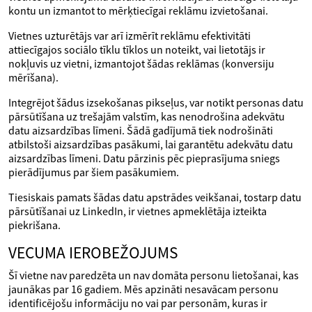
kontu un izmantot to mērķtiecīgai reklāmu izvietošanai.
Vietnes uzturētājs var arī izmērīt reklāmu efektivitāti
attiecīgajos sociālo tīklu tīklos un noteikt, vai lietotājs ir
nokļuvis uz vietni, izmantojot šādas reklāmas (konversiju
mērīšana).
Integrējot šādus izsekošanas pikseļus, var notikt personas datu
pārsūtīšana uz trešajām valstīm, kas nenodrošina adekvātu
datu aizsardzības līmeni. Šādā gadījumā tiek nodrošināti
atbilstoši aizsardzības pasākumi, lai garantētu adekvātu datu
aizsardzības līmeni. Datu pārzinis pēc pieprasījuma sniegs
pierādījumus par šiem pasākumiem.
Tiesiskais pamats šādas datu apstrādes veikšanai, tostarp datu
pārsūtīšanai uz LinkedIn, ir vietnes apmeklētāja izteikta
piekrišana.
VECUMA IEROBEŽOJUMS
Šī vietne nav paredzēta un nav domāta personu lietošanai, kas
jaunākas par 16 gadiem. Mēs apzināti nesavācam personu
identificējošu informāciju no vai par personām, kuras ir