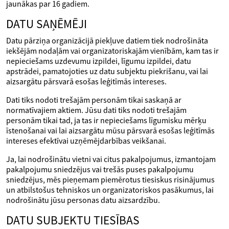
jaunākas par 16 gadiem.
DATU SAŅĒMĒJI
Datu pārziņa organizācijā piekļuve datiem tiek nodrošināta
iekšējām nodaļām vai organizatoriskajām vienībām, kam tas ir
nepieciešams uzdevumu izpildei, līgumu izpildei, datu
apstrādei, pamatojoties uz datu subjektu piekrišanu, vai lai
aizsargātu pārsvarā esošas leģitīmās intereses.
Dati tiks nodoti trešajām personām tikai saskaņā ar
normatīvajiem aktiem. Jūsu dati tiks nodoti trešajām
personām tikai tad, ja tas ir nepieciešams līgumisku mērķu
īstenošanai vai lai aizsargātu mūsu pārsvarā esošas leģitīmās
intereses efektīvai uzņēmējdarbības veikšanai.
Ja, lai nodrošinātu vietni vai citus pakalpojumus, izmantojam
pakalpojumu sniedzējus vai trešās puses pakalpojumu
sniedzējus, mēs pieņemam piemērotus tiesiskus risinājumus
un atbilstošus tehniskos un organizatoriskos pasākumus, lai
nodrošinātu jūsu personas datu aizsardzību.
DATU SUBJEKTU TIESĪBAS