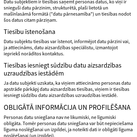
Datu subjektiem ir tiesības saņemt personas datus, ko viņi ir
snieguši datu pārzinim, strukturētā, plaši lietotā un
mašīnlasāmā formātā ("datu pārnesamība") un tiesības nodot
šos datus citam pārziņam.
Tiesību īstenošana
Datu subjektu tiesības var īstenot, informējot datu pārzini vai,
ja attiecināms, datu aizsardzības speciālistu, izmantojot
iepriekš norādītos kontaktus.
Tiesības iesniegt sūdzību datu aizsardzības
uzraudzības iestādēm
Ja datu subjekti uzskata, ka viņiem attiecināmo personas datu
apstrāde pārkāpj datu aizsardzības tiesības, viņiem ir tiesības
iesniegt sūdzību datu aizsardzības uzraudzības iestādē.
OBLIGĀTĀ INFORMĀCIJA UN PROFILĒŠANA
Personas datu sniegšana nav ne likumiski, ne līgumiski
obligāta. Tomēr personas datu sniegšana var būt nepieciešama
līguma noslēgšanai un izpildei, ja noteikti dati ir obligāti līguma
noslēgšanai (un izpildei).