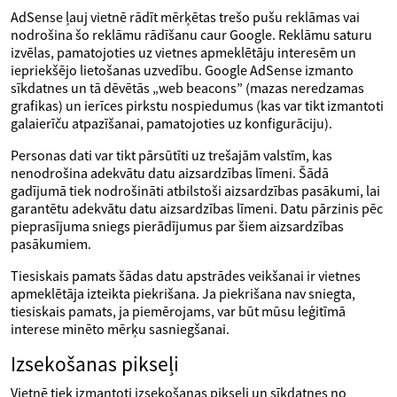
AdSense ļauj vietnē rādīt mērķētas trešo pušu reklāmas vai
nodrošina šo reklāmu rādīšanu caur Google. Reklāmu saturu
izvēlas, pamatojoties uz vietnes apmeklētāju interesēm un
iepriekšējo lietošanas uzvedību. Google AdSense izmanto
sīkdatnes un tā dēvētās „web beacons” (mazas neredzamas
grafikas) un ierīces pirkstu nospiedumus (kas var tikt izmantoti
galaierīču atpazīšanai, pamatojoties uz konfigurāciju).
Personas dati var tikt pārsūtīti uz trešajām valstīm, kas
nenodrošina adekvātu datu aizsardzības līmeni. Šādā
gadījumā tiek nodrošināti atbilstoši aizsardzības pasākumi, lai
garantētu adekvātu datu aizsardzības līmeni. Datu pārzinis pēc
pieprasījuma sniegs pierādījumus par šiem aizsardzības
pasākumiem.
Tiesiskais pamats šādas datu apstrādes veikšanai ir vietnes
apmeklētāja izteikta piekrišana. Ja piekrišana nav sniegta,
tiesiskais pamats, ja piemērojams, var būt mūsu leģitīmā
interese minēto mērķu sasniegšanai.
Izsekošanas pikseļi
Vietnē tiek izmantoti izsekošanas pikseļi un sīkdatnes no