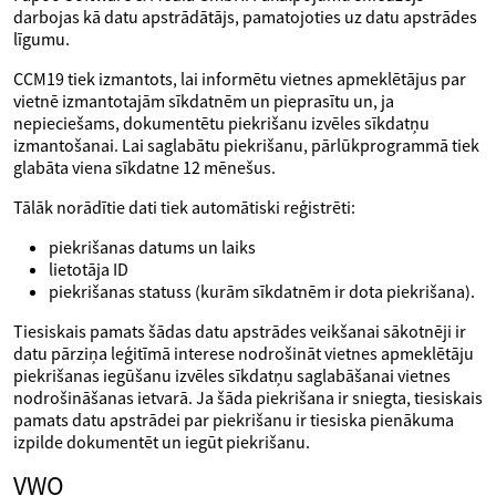
darbojas kā datu apstrādātājs, pamatojoties uz datu apstrādes
līgumu.
CCM19 tiek izmantots, lai informētu vietnes apmeklētājus par
vietnē izmantotajām sīkdatnēm un pieprasītu un, ja
nepieciešams, dokumentētu piekrišanu izvēles sīkdatņu
izmantošanai. Lai saglabātu piekrišanu, pārlūkprogrammā tiek
glabāta viena sīkdatne 12 mēnešus.
Tālāk norādītie dati tiek automātiski reģistrēti:
piekrišanas datums un laiks
lietotāja ID
piekrišanas statuss (kurām sīkdatnēm ir dota piekrišana).
Tiesiskais pamats šādas datu apstrādes veikšanai sākotnēji ir
datu pārziņa leģitīmā interese nodrošināt vietnes apmeklētāju
piekrišanas iegūšanu izvēles sīkdatņu saglabāšanai vietnes
nodrošināšanas ietvarā. Ja šāda piekrišana ir sniegta, tiesiskais
pamats datu apstrādei par piekrišanu ir tiesiska pienākuma
izpilde dokumentēt un iegūt piekrišanu.
VWO