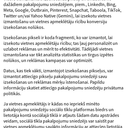
dažādiem pakalpojumu sniedzējiem, piem., LinkedIn, Bing,
Meta, Google, Outbrain, Pinterest, Snapchat, Taboola, TikTok,
Twitter un/vai Yahoo Native (Gemini), lai izsekotu vietnes
izmantošanu un vietnes apmeklētāju rīcību konversiju
izsekošanas nolūkos.
Izsekošanas pikseli ir koda fragmenti, ko var izmantot, lai
izsekotu vietnes apmeklētāju rīcību; tas ļauj personalizēt un
uzlabot reklāmas un mērīt to efektivitāti. Tādējādi vietnes
izmantošana var tikt analizēta statistikas un tirgus izpētes
nolūkos, un reklāmas kampaņas var optimizēt.
Datus, kas tiek vākti, izmantojot izsekošanas pikseļus, var
izmantot attiecīgo pikseļu pakalpojumu sniedzēji savu
izsekošanas un reklāmas mērķu īstenošanai. Papildu
informāciju skatiet attiecīgo pakalpojumu sniedzēju privātuma
politikās.
Ja vietnes apmeklētājs ir kādas no iepriekš minēto
pakalpojumu sniedzēju sociālo tīklu platformas biedrs un
lietotāja kontā sociālajā tīklā ir atļauts šādam datu apstrādes
veidam, sociālā tīkla pakalpojumu sniedzējs var saistīt par
vietnes apmeklējumu savākto informāciju ar attiecīgo lietotāja