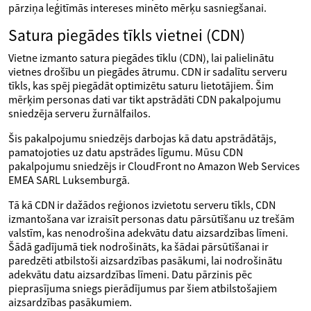
pārziņa leģitīmās intereses minēto mērķu sasniegšanai.
Satura piegādes tīkls vietnei (CDN)
Vietne izmanto satura piegādes tīklu (CDN), lai palielinātu
vietnes drošību un piegādes ātrumu. CDN ir sadalītu serveru
tīkls, kas spēj piegādāt optimizētu saturu lietotājiem. Šim
mērķim personas dati var tikt apstrādāti CDN pakalpojumu
sniedzēja serveru žurnālfailos.
Šis pakalpojumu sniedzējs darbojas kā datu apstrādātājs,
pamatojoties uz datu apstrādes līgumu. Mūsu CDN
pakalpojumu sniedzējs ir CloudFront no Amazon Web Services
EMEA SARL Luksemburgā.
Tā kā CDN ir dažādos reģionos izvietotu serveru tīkls, CDN
izmantošana var izraisīt personas datu pārsūtīšanu uz trešām
valstīm, kas nenodrošina adekvātu datu aizsardzības līmeni.
Šādā gadījumā tiek nodrošināts, ka šādai pārsūtīšanai ir
paredzēti atbilstoši aizsardzības pasākumi, lai nodrošinātu
adekvātu datu aizsardzības līmeni. Datu pārzinis pēc
pieprasījuma sniegs pierādījumus par šiem atbilstošajiem
aizsardzības pasākumiem.