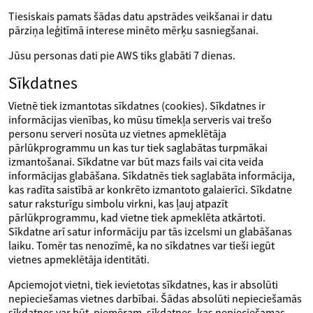
Tiesiskais pamats šādas datu apstrādes veikšanai ir datu
pārziņa leģitīmā interese minēto mērķu sasniegšanai.
Jūsu personas dati pie AWS tiks glabāti 7 dienas.
Sīkdatnes
Vietnē tiek izmantotas sīkdatnes (cookies). Sīkdatnes ir
informācijas vienības, ko mūsu tīmekļa serveris vai trešo
personu serveri nosūta uz vietnes apmeklētāja
pārlūkprogrammu un kas tur tiek saglabātas turpmākai
izmantošanai. Sīkdatne var būt mazs fails vai cita veida
informācijas glabāšana. Sīkdatnēs tiek saglabāta informācija,
kas radīta saistībā ar konkrēto izmantoto galaierīci. Sīkdatne
satur raksturīgu simbolu virkni, kas ļauj atpazīt
pārlūkprogrammu, kad vietne tiek apmeklēta atkārtoti.
Sīkdatne arī satur informāciju par tās izcelsmi un glabāšanas
laiku. Tomēr tas nenozīmē, ka no sīkdatnes var tieši iegūt
vietnes apmeklētāja identitāti.
Apciemojot vietni, tiek ievietotas sīkdatnes, kas ir absolūti
nepieciešamas vietnes darbībai. Šādas absolūti nepieciešamās
sīkdatnes var būt, piemēram, sīkdatnes, kas nepieciešamas