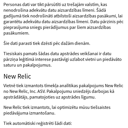
Personas dati var tikt pārsūtīti uz trešajām valstīm, kas
nenodrošina adekvātu datu aizsardzības līmeni. Šādā
gadījumā tiek nodrošināti atbilstoši aizsardzības pasākumi, lai
garantētu adekvātu datu aizsardzības līmeni. Datu pārzinis pēc
pieprasījuma sniegs pierādījumus par šiem aizsardzības
pasākumiem.
Šie dati parasti tiek dzēsti pēc dažām dienām.
Tiesiskais pamats šādas datu apstrādes veikšanai ir datu
pārziņa leģitīmā interese pastāvīgi uzlabot vietni un piedāvāto
saturu un pakalpojumus.
New Relic
Vietnē tiek izmantots tīmekļa analītikas pakalpojums New Relic
no New Relic, Inc. ASV. Pakalpojumu sniedzējs darbojas kā
apstrādātājs, pamatojoties uz apstrādes līgumu.
New Relic tiek izmantots, lai optimizētu mūsu tiešsaistes
piedāvājuma izmantošanu.
Tiek automātiski reģistrēti šādi dati: