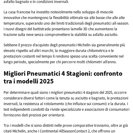
asfalto bagnato e in condizioni invernali.
La casa francese ha investito notevolmente nello sviluppo di mescole
innovative che mantengono la flessibilità ottimale sia alle basse che alle alte
temperature, superando uno dei limiti tradizionali degli pneumatici all-season.
I nuovi disegni del battistrada presentano lamelle 3D che aumentano la
trazione sulla neve senza compromettere la stabilità su asfalto asciutto.
Sebbene il prezzo d’acquisto degli pneumatici Michelin sia generalmente più
elevato rispetto ad altri marchi, la maggiore durata chilometrica e le
prestazioni costanti nel tempo li rendono spesso una scelta conveniente nel
lungo periodo, specialmente per chi percorre molti chilometri all’anno.
Migliori Pneumatici 4 Stagioni: confronto
tra i modelli 2025
Per determinare quali siano i migliori pneumatici 4 stagioni del 2025, occorre
considerare diversi fattori come la tenuta su asciutto e bagnato, le prestazioni
invernali, la resistenza al rotolamento (che influisce sui consumi) e la durata. I
test indipendenti condotti da riviste specializzate e associazioni di consumatori
forniscono dati preziosi per orientarsi.
Tra i modelli che si sono distinti nelle prove comparative troviamo, oltre ai già
citati Michelin, anche i Continental AllSeasonContact 2, che offrono un