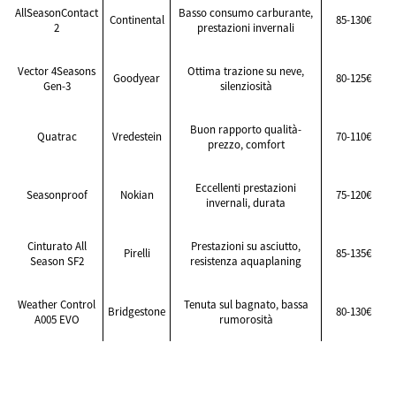
AllSeasonContact
Basso consumo carburante,
Continental
85-130€
2
prestazioni invernali
Vector 4Seasons
Ottima trazione su neve,
Goodyear
80-125€
Gen-3
silenziosità
Buon rapporto qualità-
Quatrac
Vredestein
70-110€
prezzo, comfort
Eccellenti prestazioni
Seasonproof
Nokian
75-120€
invernali, durata
Cinturato All
Prestazioni su asciutto,
Pirelli
85-135€
Season SF2
resistenza aquaplaning
Weather Control
Tenuta sul bagnato, bassa
Bridgestone
80-130€
A005 EVO
rumorosità