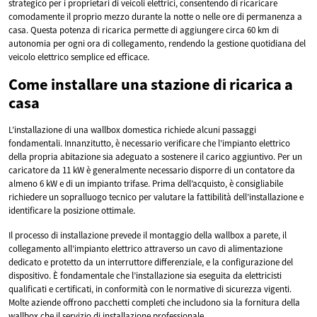
strategico per i proprietari di veicoli elettrici, consentendo di ricaricare
comodamente il proprio mezzo durante la notte o nelle ore di permanenza a
casa. Questa potenza di ricarica permette di aggiungere circa 60 km di
autonomia per ogni ora di collegamento, rendendo la gestione quotidiana del
veicolo elettrico semplice ed efficace.
Come installare una stazione di ricarica a
casa
L’installazione di una wallbox domestica richiede alcuni passaggi
fondamentali. Innanzitutto, è necessario verificare che l’impianto elettrico
della propria abitazione sia adeguato a sostenere il carico aggiuntivo. Per un
caricatore da 11 kW è generalmente necessario disporre di un contatore da
almeno 6 kW e di un impianto trifase. Prima dell’acquisto, è consigliabile
richiedere un sopralluogo tecnico per valutare la fattibilità dell’installazione e
identificare la posizione ottimale.
Il processo di installazione prevede il montaggio della wallbox a parete, il
collegamento all’impianto elettrico attraverso un cavo di alimentazione
dedicato e protetto da un interruttore differenziale, e la configurazione del
dispositivo. È fondamentale che l’installazione sia eseguita da elettricisti
qualificati e certificati, in conformità con le normative di sicurezza vigenti.
Molte aziende offrono pacchetti completi che includono sia la fornitura della
wallbox che il servizio di installazione professionale.