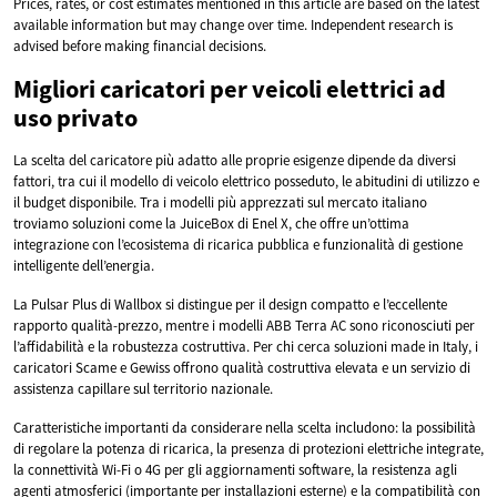
Prices, rates, or cost estimates mentioned in this article are based on the latest
available information but may change over time. Independent research is
advised before making financial decisions.
Migliori caricatori per veicoli elettrici ad
uso privato
La scelta del caricatore più adatto alle proprie esigenze dipende da diversi
fattori, tra cui il modello di veicolo elettrico posseduto, le abitudini di utilizzo e
il budget disponibile. Tra i modelli più apprezzati sul mercato italiano
troviamo soluzioni come la JuiceBox di Enel X, che offre un’ottima
integrazione con l’ecosistema di ricarica pubblica e funzionalità di gestione
intelligente dell’energia.
La Pulsar Plus di Wallbox si distingue per il design compatto e l’eccellente
rapporto qualità-prezzo, mentre i modelli ABB Terra AC sono riconosciuti per
l’affidabilità e la robustezza costruttiva. Per chi cerca soluzioni made in Italy, i
caricatori Scame e Gewiss offrono qualità costruttiva elevata e un servizio di
assistenza capillare sul territorio nazionale.
Caratteristiche importanti da considerare nella scelta includono: la possibilità
di regolare la potenza di ricarica, la presenza di protezioni elettriche integrate,
la connettività Wi-Fi o 4G per gli aggiornamenti software, la resistenza agli
agenti atmosferici (importante per installazioni esterne) e la compatibilità con