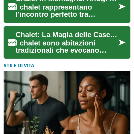
I chalet rappresentano
l'incontro perfetto tra
tradizione alpina e soggiorno
confortevole: abitazioni in
Chalet: La Magia delle Case di Montagna in Legno
legno immers...
I chalet sono abitazioni
tradizionali che evocano
immediatamente l'atmosfera
accogliente e rustica della
STILE DI VITA
montagna. Qu...