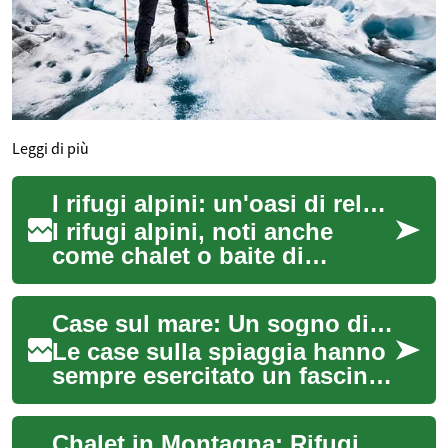
Leggi di più
I rifugi alpini: un'oasi di relax tra le montagne
I rifugi alpini, noti anche
come chalet o baite di
montagna, rappresentano
un'iconica immagine di
Case sul mare: Un sogno di vita sulla costa italiana
serenità e comfort ...
Le case sulla spiaggia hanno
sempre esercitato un fascino
irresistibile, evocando
immagini di relax, sole e onde
Chalet in Montagna: Rifugi di Legno tra Natura e Comfort
che ...