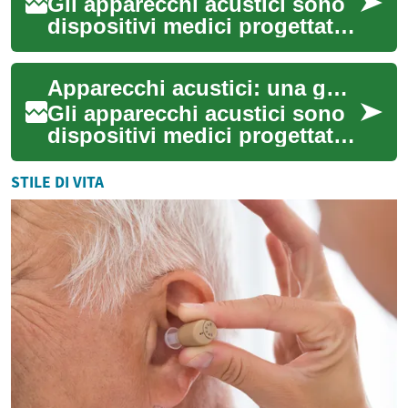
Gli apparecchi acustici sono
dispositivi medici progettati
per migliorare l'udito nelle
persone con problemi di
Apparecchi acustici: una guida completa alla tecnologia per l'udito
ipoac...
Gli apparecchi acustici sono
dispositivi medici progettati
per migliorare l'udito delle
persone con perdita uditiva.
STILE DI VITA
...