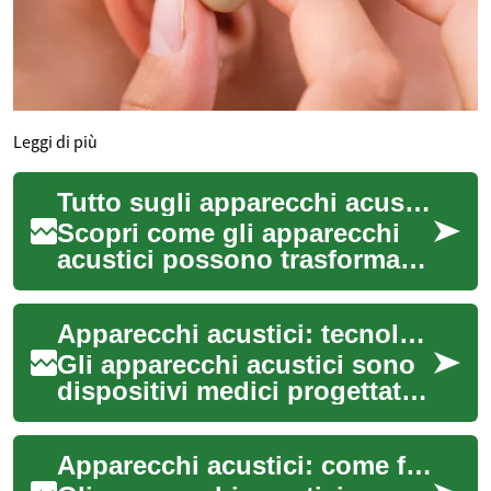
Leggi di più
Tutto sugli apparecchi acustici: guida pratica e moderna
Scopri come gli apparecchi
acustici possono trasformare
la vita di chi convive con la
perdita uditiva. Questa guida
Apparecchi acustici: tecnologia avanzata per migliorare l'udito
a...
Gli apparecchi acustici sono
dispositivi medici progettati
per aiutare le persone con
problemi di udito a sentire
Apparecchi acustici: come funzionano e quali benefici offrono
meg...