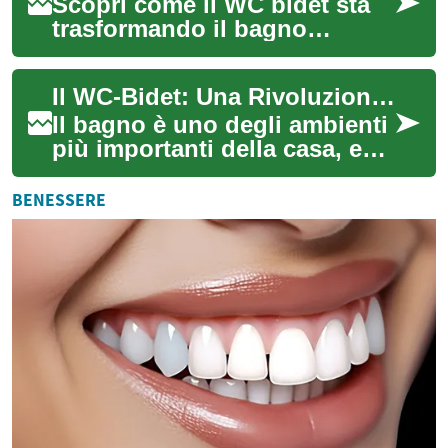
Scopri come il WC bidet sta
trasformando il bagno
domestico: una soluzione
che unisce igiene superiore,
Il WC-Bidet: Una Rivoluzione nel Bagno Moderno
comfort e sos...
Il bagno è uno degli ambienti
più importanti della casa, e
negli ultimi anni abbiamo
assistito a una vera e propria
BENESSERE
r...