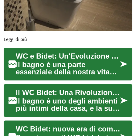
Leggi di più
WC e Bidet: Un'Evoluzione nel Comfort del Bagno
Il bagno è una parte
essenziale della nostra vita
quotidiana, e nel corso degli
anni, le tecnologie e i design
Il WC Bidet: Una Rivoluzione nel Comfort del Bagno
si son...
Il bagno è uno degli ambienti
più intimi della casa, e la sua
comodità può influenzare
significativamente la nostra
WC Bidet: nuova era di comfort e igiene
q...