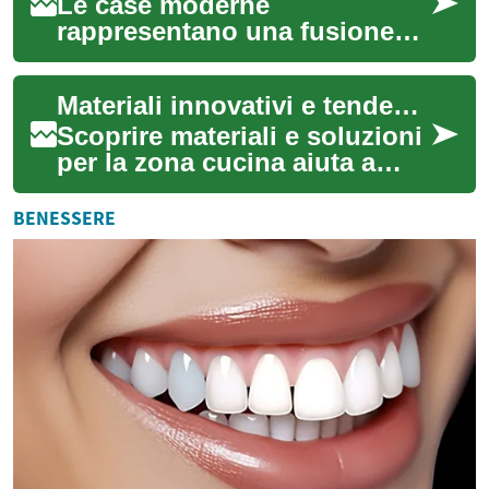
Le case moderne
rappresentano una fusione
tra funzionalità, design
innovativo e sostenibilità.
Materiali innovativi e tendenze per la zona cucina
Negli ultimi anni, l'a...
Scoprire materiali e soluzioni
per la zona cucina aiuta a
coniugare estetica,
funzionalità e durabilità.
BENESSERE
Questo artic...