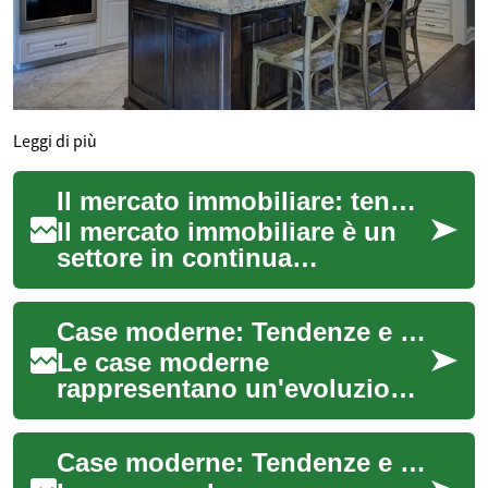
Leggi di più
Il mercato immobiliare: tendenze e innovazioni nel settore delle costruzioni
Il mercato immobiliare è un
settore in continua
evoluzione, influenzato da
molteplici fattori economici,
Case moderne: Tendenze e innovazioni nell'architettura residenziale
sociali e te...
Le case moderne
rappresentano un'evoluzione
significativa nell'architettura
residenziale, combinando
Case moderne: Tendenze e innovazioni nell'architettura residenziale
funzionalità, es...