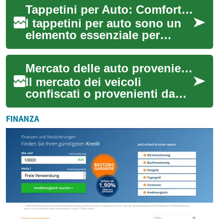
Tappetini per Auto: Comfort e Protezione per l'Interno del Veicolo
acquirenti che cercano o...
I tappetini per auto sono un
elemento essenziale per
mantenere pulito e protetto
l'interno del veicolo. Questi
Mercato delle auto provenienti da sequestri
access...
Il mercato dei veicoli
confiscati o provenienti da
sequestri giudiziari e
amministrativi offre
FINANZA
un'alternativa interes...