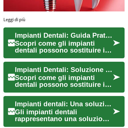
Leggi di più
Impianti Dentali: Guida Pratica per Ripristinare il Sorriso
Scopri come gli impianti
dentali possono sostituire i
denti mancanti con risultati
stabili, estetici e funzionali.
Impianti Dentali: Soluzione Definitiva per il Sorriso
Qu...
Scopri come gli impianti
dentali possono sostituire i
denti mancanti con risultati
naturali e duraturi. Questa
Impianti dentali: Una soluzione moderna per sostituire i denti mancanti
guida ...
Gli impianti dentali
rappresentano una soluzione
innovativa e sempre più