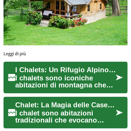
Leggi di più
I Chalets: Un Rifugio Alpino di Charme
I chalets sono iconiche
abitazioni di montagna che
evocano immagini di
accoglienti rifugi in legno
Chalet: La Magia delle Case di Montagna in Legno
immersi in paesagg...
I chalet sono abitazioni
tradizionali che evocano
immediatamente l'atmosfera