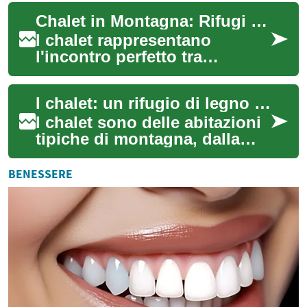
accogliente e rustica della
Chalet in Montagna: Rifugi di Legno tra Natura e Comfort
montagna. Qu...
I chalet rappresentano
l'incontro perfetto tra
tradizione alpina e soggiorno
confortevole: abitazioni in
I chalet: un rifugio di legno tra le montagne
legno immers...
I chalet sono delle abitazioni
tipiche di montagna, dalla
caratteristica struttura in
legno e dal tetto spiovente.
BENESSERE
Or...