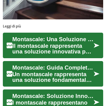
Leggi di più
Montascale: Una Soluzione per la Mobilità Domestica
Il montascale rappresenta
una soluzione innovativa per
migliorare la mobilità
all'interno della casa,
Montascale: Guida Completa per la Mobilità e l'Indipendenza Domestica
offrendo indipe...
Un montascale rappresenta
una soluzione fondamentale
per garantire l'autonomia e la
sicurezza delle persone con
Montascale: Soluzione Innovativa per la Mobilità Domestica
diffi...
I montascale rappresentano