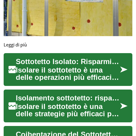
Leggi di più
Sottotetto Isolato: Risparmio Energetico e Maggior Comfort
Isolare il sottotetto è una
delle operazioni più efficaci
per ridurre consumi e
aumentare il benessere
Isolamento sottotetto: risparmio e comfort domestico
domestico. Sco...
Isolare il sottotetto è una
delle strategie più efficaci per
aumentare l'efficienza
energetica della casa: riduce
Coibentazione del Sottotetto: Guida per una Casa Efficiente
le ...