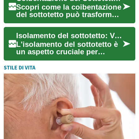
Scopri come la coibentazione
del sottotetto può trasformare
la tua casa in un ambiente
confortevole ed
Isolamento del sottotetto: Vantaggi, tecniche e considerazioni chiave
energeticament...
L'isolamento del sottotetto è
un aspetto cruciale per
migliorare l'efficienza
energetica di una casa.
STILE DI VITA
Questa pratica ...