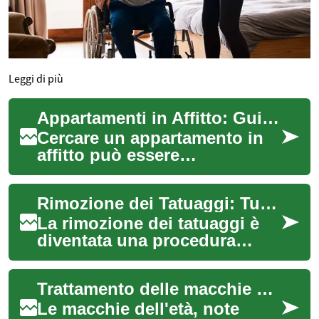
Leggi di più
Appartamenti in Affitto: Guida Completa per Trovare la Casa dei Tuoi Sogni
Cercare un appartamento in
affitto può essere
un'esperienza entusiasmante
ma anche impegnativa. Che
Rimozione dei Tatuaggi: Tutto Ciò che Devi Sapere
tu sia uno studen...
La rimozione dei tatuaggi è
diventata una procedura
sempre più richiesta negli
ultimi anni. Che si tratti di un
Trattamento delle macchie dell'età: Tutto ciò che devi sapere
tatua...
Le macchie dell'età, note