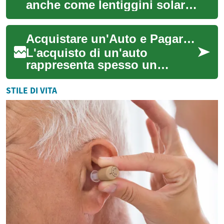
anche come lentiggini solari
o macchie del fegato, sono
aree di pigmentazione scura
Acquistare un'Auto e Pagare in Seguito: Una Guida Completa
che com...
L'acquisto di un'auto
rappresenta spesso un
investimento significativo, e
per molti può risultare
STILE DI VITA
impegnativo effettu...