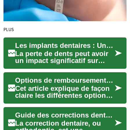
PLUS
Les implants dentaires : Une solution durable pour retrouver votre sourire en Turquie
La perte de dents peut avoir
un impact significatif sur
notre qualité de vie, affectant
non seulement notre
Options de remboursement pour interventions dentaires courantes expliquées
apparence...
Cet article explique de façon
claire les différentes options
de remboursement pour des
soins dentaires courants, en
Guide des corrections dentaires
p...
La correction dentaire, ou