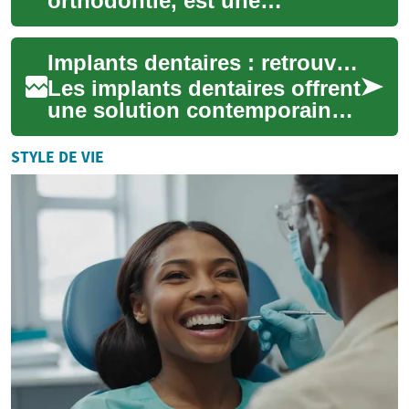
orthodontie, est une
discipline qui vise à aligner
les dents et corriger les
Implants dentaires : retrouver un sourire durable et naturel
déséquilibres...
Les implants dentaires offrent
une solution contemporaine
et pérenne pour remplacer
une ou plusieurs dents
STYLE DE VIE
manquantes...