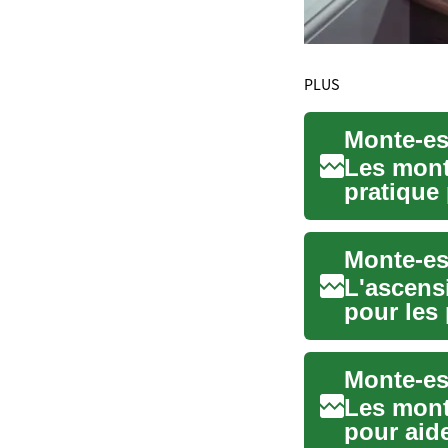
PLUS
Les mont
pratique
difficult
L'ascens
pour les
monte-es
Monte‑esc
Les mont
pour aide