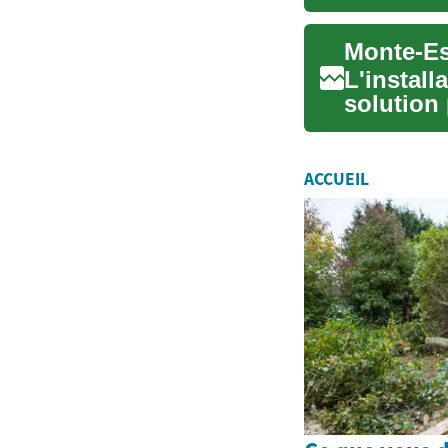
ou des...
L'install
solution
mobilité 
ACCUEIL