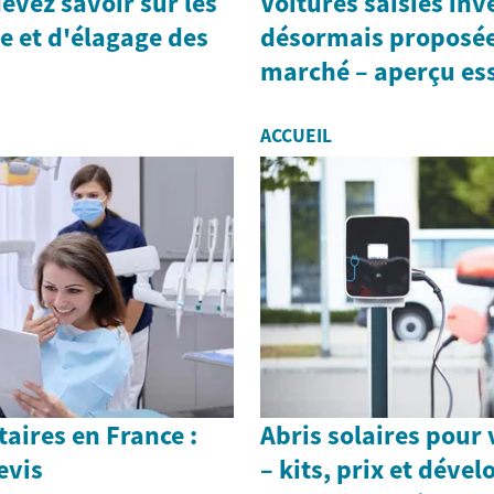
evez savoir sur les
Voitures saisies in
e et d'élagage des
désormais proposée
marché – aperçu ess
ACCUEIL
aires en France :
Abris solaires pour
evis
– kits, prix et dév