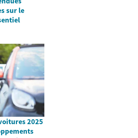
vendues
s sur le
entiel
 voitures 2025
eloppements