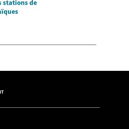
 stations de
aïques
NT