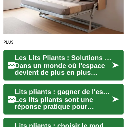
PLUS
Les Lits Pliants : Solutions Pratiques pour Optimiser l'Espace dans Votre Logement
Dans un monde où l'espace
devient de plus en plus
précieux, particulièrement en
milieu urbain, les lits pliants
Lits pliants : gagner de l'espace dans les petits logements
repré...
Les lits pliants sont une
réponse pratique pour
optimiser l'espace des petits
logements. Polyvalents et
Lits pliants : choisir le modèle idéal pour votre espace
souvent esthé...