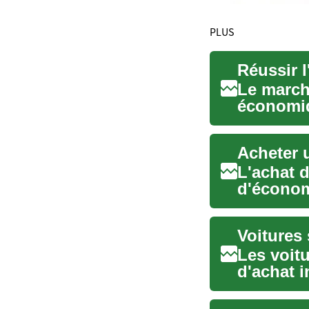
PLUS
Le marché
économiq
ruiner. C.
Acheter u
L'achat d
d'économi
rap...
Les voitu
d'achat i
comment 