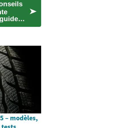
onseils
nte
 guide
5 – modèles,
 tests