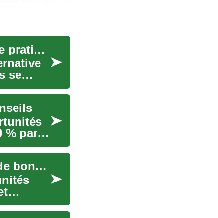
Réussir l'achat d'une voiture d'occasion — guide pratique
ernative
s se
nseils
rtunités
0 % par
Voitures saisies : guide pratique pour dénicher de bonnes affaires
unités
et