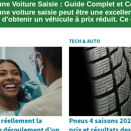
une Voiture Saisie : Guide Complet et C
ne voiture saisie peut être une excelle
d'obtenir un véhicule à prix réduit. Ce
..
TECH & AUTO
 réellement la
Pneus 4 saisons 202
le déroulement d’un
prix et résultats des