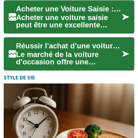
à moindre coût en Belgique.
Acheter une Voiture Saisie : Guide Complet et Conseils
Ce phénom...
Acheter une voiture saisie
peut être une excellente
occasion d'obtenir un
véhicule à prix réduit. Ce
Réussir l'achat d'une voiture d'occasion — guide pratique
guide détaille l...
Le marché de la voiture
d'occasion offre une
alternative économique pour
trouver un véhicule fiable
STYLE DE VIE
sans se ruiner. C...