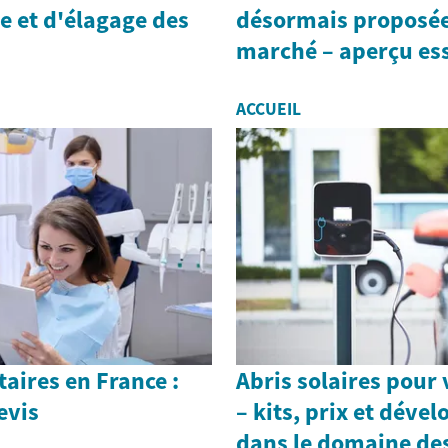
e et d'élagage des
désormais proposée
marché – aperçu ess
ACCUEIL
aires en France :
Abris solaires pour
evis
– kits, prix et dév
dans le domaine des