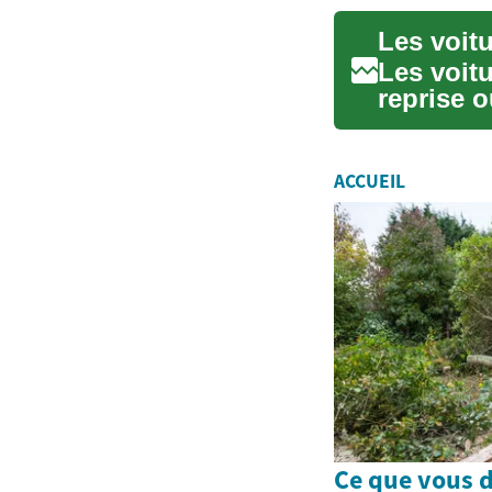
Les voit
reprise o
occasio..
ACCUEIL
Ce que vous d