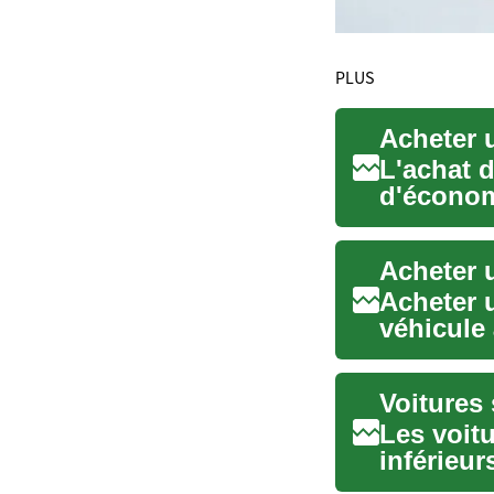
PLUS
Acheter u
L'achat d
d'économi
rap...
Acheter u
Acheter u
véhicule 
vérificati
Voitures
Les voitu
inférieur
intéressa