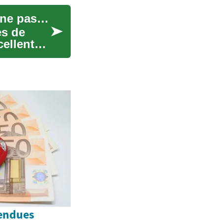
Les voitures saisies : une opportunité d'achat à ne pas manquer
es de
cellente
vendues