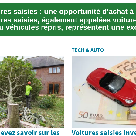
ures saisies, également appelées voitur
u véhicules repris, représentent une ex
.
TECH & AUTO
evez savoir sur les
Voitures saisies in