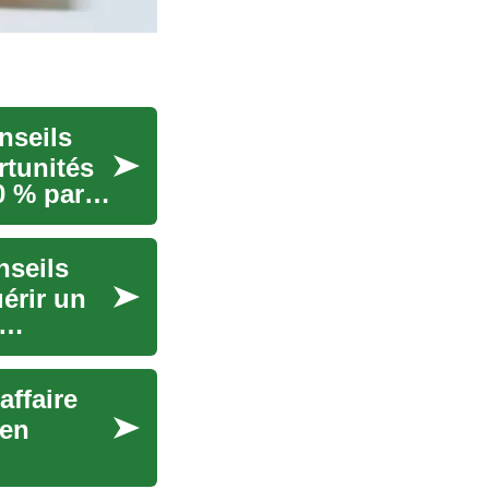
nseils
rtunités
0 % par
nseils
érir un
affaire
ien