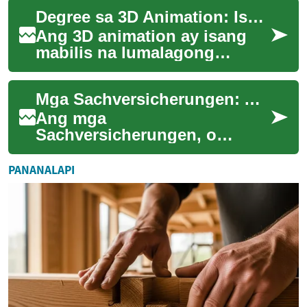
tungkol sa mga tile - mula sa
Degree sa 3D Animation: Isang Komprehensibong Gabay
pagpili ng ta...
Ang 3D animation ay isang
mabilis na lumalagong
industriya na nag-aalok ng
maraming oportunidad para
Mga Sachversicherungen: Ang Iyong Gabay sa Proteksyon ng Ari-arian
sa mga malikhain...
Ang mga
Sachversicherungen, o
insurance para sa ari-arian, ay
isang mahalagang bahagi ng
PANANALAPI
pangangalaga sa ating mga
pa...