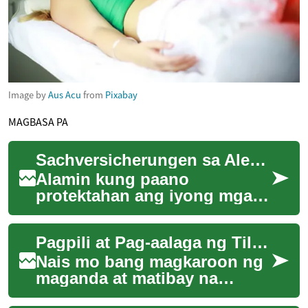
Image by
Aus Acu
from
Pixabay
MAGBASA PA
Sachversicherungen sa Alemanya: Gabay at Paano Pumili
Alamin kung paano
protektahan ang iyong mga
ari-arian sa Alemanya gamit
ang tamang
Pagpili at Pag-aalaga ng Tile: Gabay sa Magandang Palapag
Sachversicherungen.
Tatalakayin ng...
Nais mo bang magkaroon ng
maganda at matibay na
palapag? Alamin ang lahat