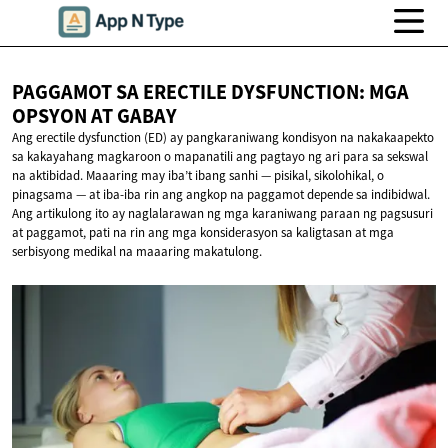
PAGGAMOT SA ERECTILE DYSFUNCTION: MGA
OPSYON
AT GABAY
Ang erectile dysfunction (ED) ay pangkaraniwang kondisyon na nakakaapekto
sa kakayahang magkaroon o mapanatili ang pagtayo ng ari para sa sekswal
na aktibidad. Maaaring may iba’t ibang sanhi — pisikal, sikolohikal, o
pinagsama — at iba-iba rin ang angkop na paggamot depende sa indibidwal.
Ang artikulong ito ay naglalarawan ng mga karaniwang paraan ng pagsusuri
at paggamot, pati na rin ang mga konsiderasyon sa kaligtasan at mga
serbisyong medikal na maaaring makatulong.