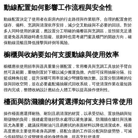
動線配置如何影響工作流程與安全性
動線配置決定了使用者在廚房內的行走路徑與作業順序。合理的配置會把
儲存、備料、烹調與清潔依序安排，減少交叉動線與不必要的回頭。對於
多人同時使用的家庭，應設置分工明確的備餐區與烹調區，並預留充足通
道避免器具開啟時產生阻礙。規劃時也需考慮門窗及櫃門的開啟方向，確
保動線流暢且降低撞擊與絆倒等風險。
櫥櫃與收納要如何支援動線與使用效率
櫥櫃應依使用頻率與器具重量分層配置，常用餐具與烹調工具放於手臂自
然可及範圍，重物則置於下櫃以減少搬運負擔。內部可採用抽屜分隔、拉
籃或轉角拉籃，提升深櫃可用率並減少彎腰取物次數。設置分類清晰的垃
圾與回收空間，並在必要處配備抽屜式回收系統，可使清潔作業在最短路
徑內完成，整體收納設計應結合人體工學以提高操作便利性。
檯面與防濺牆的材質選擇如何支持日常使用
操作檯面應選擇耐熱、耐刮且易清潔的材質，以承受切砧、置放熱鍋與短
期儲物的負荷；接縫處需做好防水處理以避免滲漏。防濺牆在爐灶與洗滌
區尤為重要，建議採用耐油污且易擦拭的表面材料以降低清潔成本。檯面
高度應依主要使用者身高調整，搭配合適的工作區分配與防疲勞墊，可減
少長時間站立或彎腰造成的身體負擔，提高烹飪舒適度。