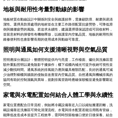
地板與耐用性考量對動線的影響
地板材質在動線設計中關係到安全與維護頻率，需兼顧防滑、耐磨與易清
潔性。選擇具防滑處理的地材並在主要工作路徑配置抗疲勞墊，可降低滑
倒與膝腰疲勞的風險。若追求永續性，建議選擇環保認證或可回收材料，
並留意材料的揮發性有機物釋放，以維護室內空氣品質。地板的耐用性與
維修便利性也會影響長期的使用成本與動線可靠度。
照明與通風如何支援清晰視野與空氣品質
照明應採分層設計：整體照明提供均勻亮度，工作檯面、爐灶與洗滌區需
額外重點照明以避免陰影干擾操作；櫃下或櫃內補光可提升收納可視性並
減少翻找時間。通風系統的排風能力應與爐具種類匹配，良好的通風可減
少油煙對櫥櫃與牆面的侵蝕並改善室內空氣品質。自然通風與機械排風的
協同有助於控制濕氣與異味，規劃排風管路時應確保順暢並避免影響鄰近
空間。
家電與水電配置如何結合人體工學與永續性
家電位置應配合日常流程，例如將冷藏設備靠近入口以縮短搬運距離，洗
碗設備靠近洗滌區可簡化清潔流程。水電與排水配置若能沿用既有管線，
能降低改造成本並提升工程效率，需同時預留檢修口便於日後保養。結合