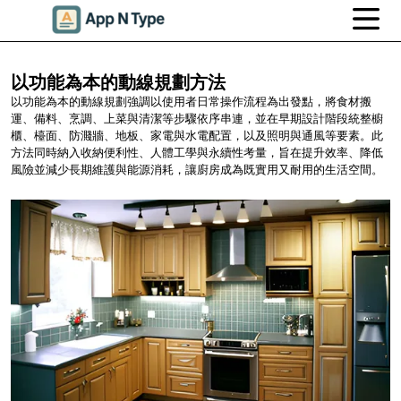
以功能為本的動線規劃方法
以功能為本的動線規劃強調以使用者日常操作流程為出發點，將食材搬
運、備料、烹調、上菜與清潔等步驟依序串連，並在早期設計階段統整櫥
櫃、檯面、防濺牆、地板、家電與水電配置，以及照明與通風等要素。此
方法同時納入收納便利性、人體工學與永續性考量，旨在提升效率、降低
風險並減少長期維護與能源消耗，讓廚房成為既實用又耐用的生活空間。