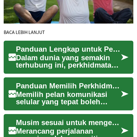
BACA LEBIH LANJUT
Panduan Lengkap untuk Perkhidmatan Telefon
Dalam dunia yang semakin
terhubung ini, perkhidmatan
telefon bimbit menjadi
keperluan asas untuk
Panduan Memilih Perkhidmatan Komunikasi Selular
komunikasi harian. M...
Memilih pelan komunikasi
selular yang tepat boleh
menjadi tugas yang rumit
dengan pelbagai pilihan di
Musim sesuai untuk mengembara sepanjang laluan maritim
pasaran. Artike...
Merancang perjalanan