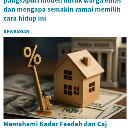
pangsapuri moden untuk warga emas
dan mengapa semakin ramai memilih
cara hidup ini
KEWANGAN
Memahami Kadar Faedah dan Caj