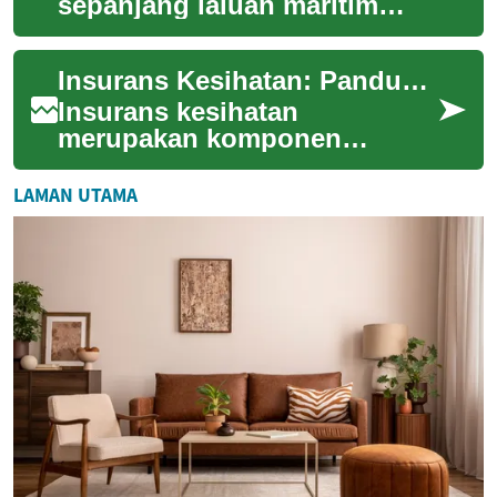
sepanjang laluan maritim
memerlukan pertimbangan
musim, cuaca laut, dan jenis
Insurans Kesihatan: Panduan Lengkap untuk Perlindungan Perubatan Anda
pelayaran yang dii...
Insurans kesihatan
merupakan komponen
penting dalam perlindungan
kewangan dan kesejahteraan
LAMAN UTAMA
anda. Ia membantu meringa...