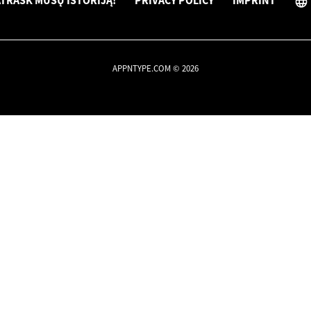
TRASK MŪSŲ ISTORIJĄ!
PRIVACY POLICY
IMPRINT
APPNTYPE.COM © 2026