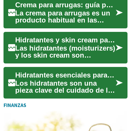
Crema para arrugas: guía para piel madura y cuidado facial
madura, lo...
La crema para arrugas es un
producto habitual en las
rutinas de skin care dirigido a
reducir la apariencia de líneas
Hidratantes y skin cream para piel madura: guía anti-aging
...
Las hidratantes (moisturizers)
y los skin cream son
esenciales para mantener la
barrera cutánea y minimizar la
Hidratantes esenciales para piel madura y cuidado antienvejecimiento
aparie...
Los hidratantes son una
pieza clave del cuidado de la
piel: ayudan a mantener la
barrera cutánea, reducen la
FINANZAS
pérdida ...