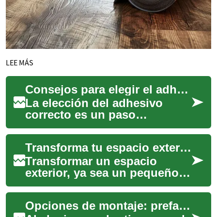
LEE MÁS
Consejos para elegir el adhesivo adecuado para tus baldosas
La elección del adhesivo
correcto es un paso
fundamental en cualquier
proyecto de instalación de
Transforma tu espacio exterior con estilo
baldosas, ya sea en ...
Transformar un espacio
exterior, ya sea un pequeño
balcón, una terraza amplia o
un jardín exuberante, es una
Opciones de montaje: prefabricado, modular y personalizado para espacios exteriores
oportuni...