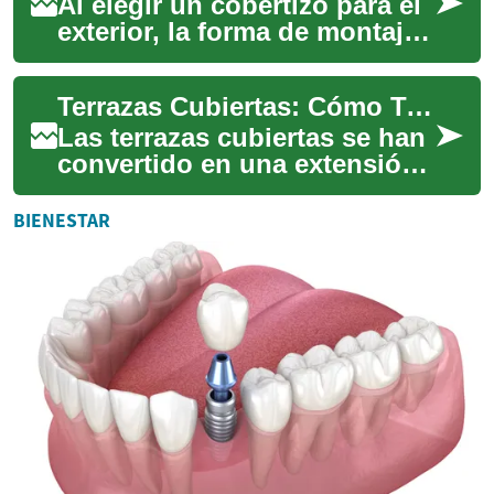
Al elegir un cobertizo para el
exterior, la forma de montaje
determina la funcionalidad y
el mantenimiento a largo pl...
Terrazas Cubiertas: Cómo Transformar tu Espacio Exterior en un Oasis de Confort
Las terrazas cubiertas se han
convertido en una extensión
popular de los hogares
modernos, ofreciendo un
BIENESTAR
espacio vers...