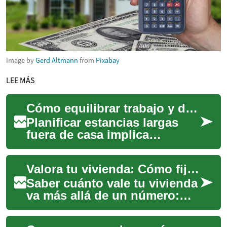
Image by
Gerd Altmann
from
Pixabay
LEE MÁS
Cómo equilibrar trabajo y descanso durante estancias extendidas fuera de casa
Planificar estancias largas
fuera de casa implica
coordinar obligaciones
laborales con momentos de
Valora tu vivienda: Cómo fijar el precio correcto de tu casa
descanso. Este bre...
Saber cuánto vale tu vivienda
va más allá de un número:
refleja inversiones, mejoras y
recuerdos. Ya sea que