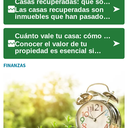
Casas recuperadas: qué son y cómo funcionan
pienses ...
Las casas recuperadas son
inmuebles que han pasado
de manos de un particular a
la entidad que prestó el
Cuánto vale tu casa: cómo calcularlo y por qué importa
crédito, gene...
Conocer el valor de tu
propiedad es esencial si
piensas vender, refinanciar o
simplemente evaluar tu
FINANZAS
patrimonio. En e...