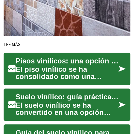
LEE MÁS
Pisos vinílicos: una opción versátil para renovar tu hogar con estilo y practicidad
El piso vinílico se ha
consolidado como una
alternativa popular para
viviendas y espacios
Suelo vinílico: guía práctica para elegir e instalar
comerciales por su
combinac...
El suelo vinílico se ha
convertido en una opción
popular para viviendas y
proyectos comerciales por su
Guía del suelo vinílico para tu decoración del hogar
durabilidad, e...