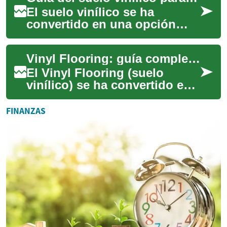
El suelo vinílico se ha
convertido en una opción
práctica y estética para
muchos hogares por su
Vinyl Flooring: guía completa de suelos vinílicos
durabilidad, variedad...
El Vinyl Flooring (suelo
vinílico) se ha convertido en
una opción popular por su
resistencia, variedad estética
FINANZAS
y fác...