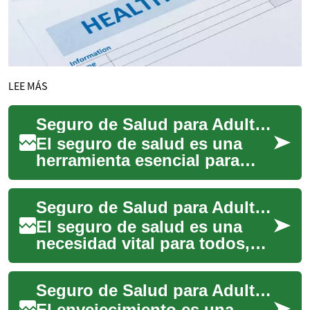
LEE MÁS
Seguro de Salud para Adultos Mayores: Lo Que Necesitas Saber
El seguro de salud es una
herramienta esencial para
proteger la salud y el
bienestar financiero de las
Seguro de Salud para Adultos Mayores: Una Guía Completa
personas mayor...
El seguro de salud es una
necesidad vital para todos,
pero adquiere una
importancia aún mayor
Seguro de Salud para Adultos Mayores: Protección y Tranquilidad en la Tercera Edad
cuando se trata de adul...
El envejecimiento es una