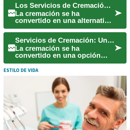
Los Servicios de Cremación: Una Opción Digna y Respetuosa
explica e...
La cremación se ha
convertido en una alternativa
cada vez más popular para
honrar a nuestros seres
Servicios de Cremación: Una Alternativa Digna y Respetuosa
queridos que han f...
La cremación se ha
convertido en una opción
cada vez más popular para
honrar a nuestros seres
ESTILO DE VIDA
queridos que han fallec...